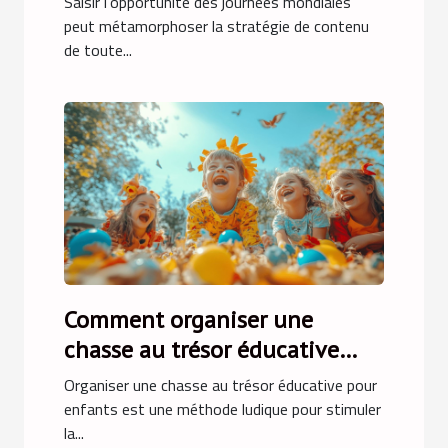
Saisir l’opportunité des journées mondiales
votre contenu
peut métamorphoser la stratégie de contenu
de toute...
Comment organiser une
chasse au trésor éducative
pour enfants
Organiser une chasse au trésor éducative pour
enfants est une méthode ludique pour stimuler
la...