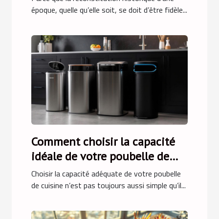
époque, quelle qu’elle soit, se doit d’être fidèle...
Comment choisir la capacité
idéale de votre poubelle de
cuisine ?
Choisir la capacité adéquate de votre poubelle
de cuisine n’est pas toujours aussi simple qu’il...