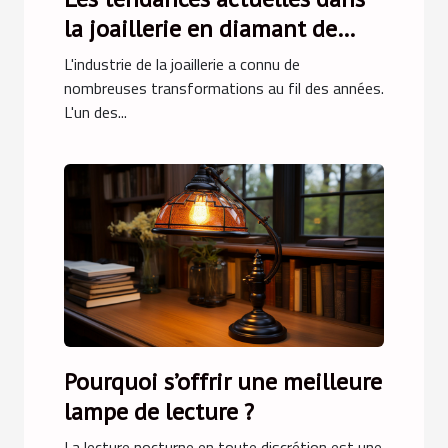
la joaillerie en diamant de
laboratoire
L'industrie de la joaillerie a connu de
nombreuses transformations au fil des années.
L'un des...
Pourquoi s’offrir une meilleure
lampe de lecture ?
La lecture nocturne en toute discrétion est une