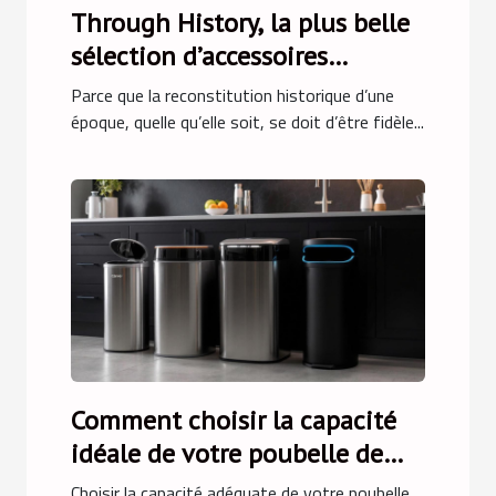
Through History, la plus belle
sélection d’accessoires
médiévaux !
Parce que la reconstitution historique d’une
époque, quelle qu’elle soit, se doit d’être fidèle...
Comment choisir la capacité
idéale de votre poubelle de
cuisine ?
Choisir la capacité adéquate de votre poubelle