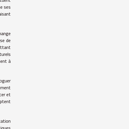
tuent
de ses
aisant
change
sse de
ettant
turels
uent à
loguer
lement
cer et
aptent
cation
tiques