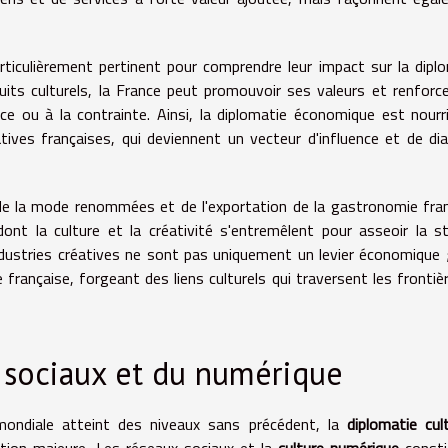
iculièrement pertinent pour comprendre leur impact sur la dipl
oduits culturels, la France peut promouvoir ses valeurs et renforc
rce ou à la contrainte. Ainsi, la diplomatie économique est nourr
réatives françaises, qui deviennent un vecteur d'influence et de di
de la mode renommées et de l'exportation de la gastronomie fra
nt la culture et la créativité s'entremêlent pour asseoir la s
 industries créatives ne sont pas uniquement un levier économique ;
e française, forgeant des liens culturels qui traversent les frontiè
x sociaux et du numérique
mondiale atteint des niveaux sans précédent, la
diplomatie cult