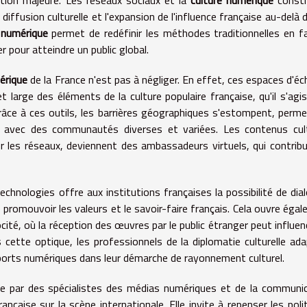
tion majeure. Les réseaux sociaux et la
culture numérique
consti
iffusion culturelle et l'expansion de l'influence française au-delà 
 numérique
permet de redéfinir les méthodes traditionnelles en f
pour atteindre un public global.
érique
de la France n'est pas à négliger. En effet, ces espaces d'é
 large des éléments de la culture populaire française, qu'il s'agi
râce à ces outils, les barrières géographiques s'estompent, perm
els avec des communautés diverses et variées. Les contenus cul
sur les réseaux, deviennent des ambassadeurs virtuels, qui contrib
echnologies offre aux institutions françaises la possibilité de dia
 promouvoir les valeurs et le savoir-faire français. Cela ouvre éga
ocité, où la réception des œuvres par le public étranger peut influen
ns cette optique, les professionnels de la diplomatie culturelle ad
pports numériques dans leur démarche de rayonnement culturel.
ée par des spécialistes des médias numériques et de la communi
rançaise sur la scène internationale. Elle invite à repenser les poli