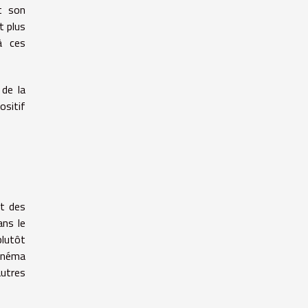
t son
t plus
à ces
 de la
ositif
nt des
ans le
plutôt
cinéma
autres