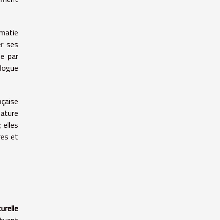
omatie
er ses
ie par
alogue
nçaise
tature
 elles
res et
urelle