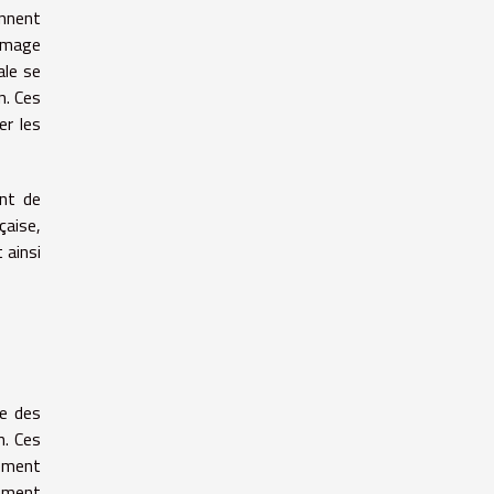
onnent
 image
ale se
n. Ces
er les
nt de
çaise,
 ainsi
me des
n. Ces
lement
lement