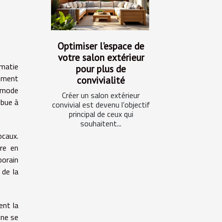
Optimiser l'espace de
votre salon extérieur
omatie
pour plus de
sement
convivialité
e mode
Créer un salon extérieur
ibue à
convivial est devenu l’objectif
principal de ceux qui
souhaitent...
ocaux.
ure en
porain
 de la
ent la
 ne se