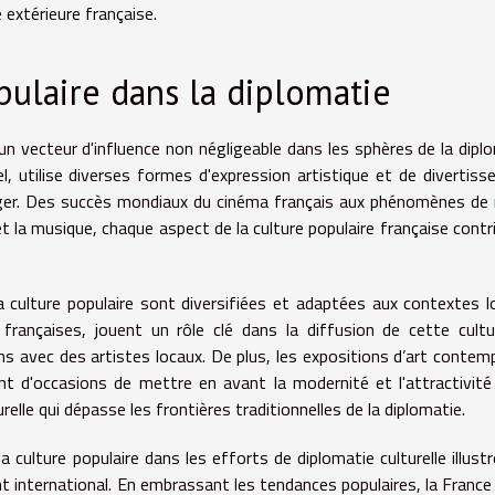
e extérieure française.
opulaire dans la diplomatie
n vecteur d'influence non négligeable dans les sphères de la dipl
el, utilise diverses formes d'expression artistique et de divertis
nger. Des succès mondiaux du cinéma français aux phénomènes d
 et la musique, chaque aspect de la culture populaire française contr
a culture populaire sont diversifiées et adaptées aux contextes l
s françaises, jouent un rôle clé dans la diffusion de cette cult
 avec des artistes locaux. De plus, les expositions d’art contem
nt d'occasions de mettre en avant la modernité et l'attractivité
urelle qui dépasse les frontières traditionnelles de la diplomatie.
la culture populaire dans les efforts de diplomatie culturelle illustr
 international. En embrassant les tendances populaires, la France