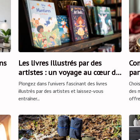
ns
Les livres illustrés par des
Com
artistes : un voyage au cœur de
par
l'art
Plongez dans l'univers fascinant des livres
Chois
illustrés par des artistes et laissez-vous
des m
entraîner...
offre.