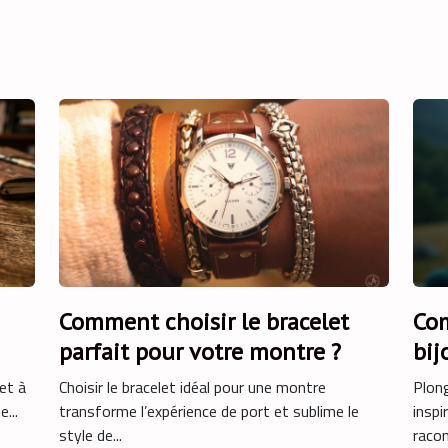
Comment choisir le bracelet
Com
parfait pour votre montre ?
bij
?
et à
Choisir le bracelet idéal pour une montre
Plong
...
transforme l’expérience de port et sublime le
inspi
style de...
racon