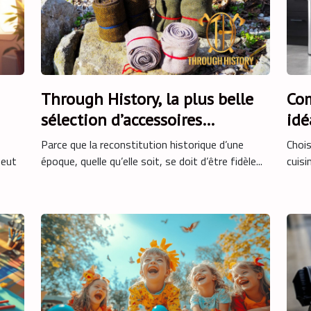
Through History, la plus belle
Com
sélection d’accessoires
idé
médiévaux !
cui
Parce que la reconstitution historique d’une
Chois
peut
époque, quelle qu’elle soit, se doit d’être fidèle...
cuisi