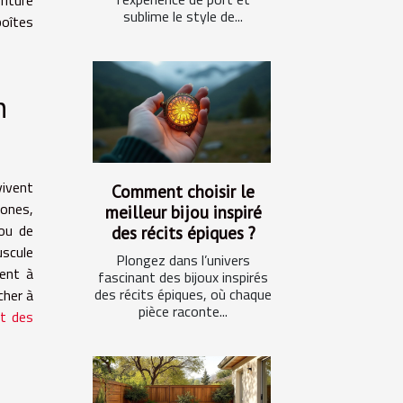
sublime le style de...
boîtes
n
vivent
Comment choisir le
zones,
meilleur bijou inspiré
 ou de
des récits épiques ?
uscule
Plongez dans l’univers
pent à
fascinant des bijoux inspirés
des récits épiques, où chaque
cher à
pièce raconte...
nt des