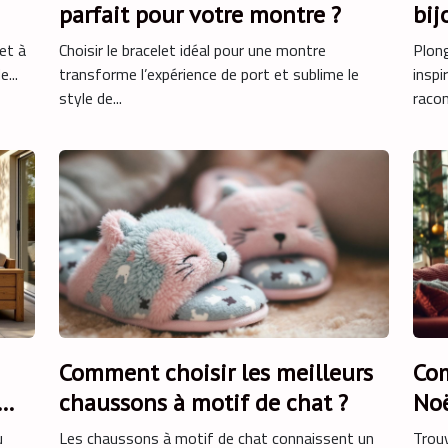
parfait pour votre montre ?
bij
?
et à
Choisir le bracelet idéal pour une montre
Plong
...
transforme l’expérience de port et sublime le
inspi
style de...
racon
Comment choisir les meilleurs
Com
chaussons à motif de chat ?
Noë
u
Les chaussons à motif de chat connaissent un
Trouv