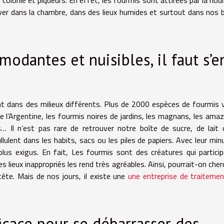
rouver dans la chambre, dans des lieux humides et surtout dans nos 
odantes et nuisibles, il faut s’e
ent dans des milieux différents. Plus de 2000 espèces de fourmis 
de l’Argentine, les fourmis noires de jardins, les magnans, les ama
… Il n’est pas rare de retrouver notre boîte de sucre, de lait
llulent dans les habits, sacs ou les piles de papiers. Avec leur min
plus exigus. En fait, Les fourmis sont des créatures qui partici
es lieux inappropriés les rend très agréables. Ainsi, pourrait-on cher
tête. Mais de nos jours, il existe une
une entreprise de traiteme
icace pour se débarrasser des