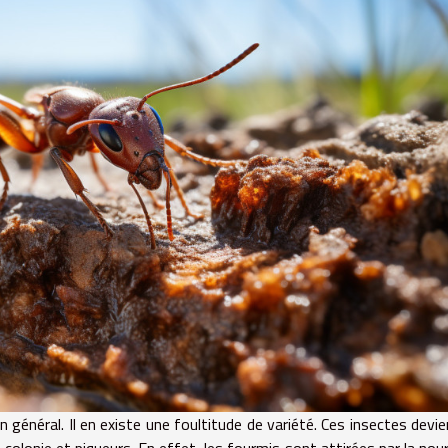
n général. Il en existe une foultitude de variété. Ces insectes devi
olonie et piqueurs. En effet, les fourmis sont attirées par la nour