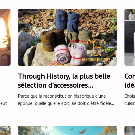
Through History, la plus belle
Com
sélection d’accessoires
idé
médiévaux !
cui
Parce que la reconstitution historique d’une
Chois
peut
époque, quelle qu’elle soit, se doit d’être fidèle...
cuisi