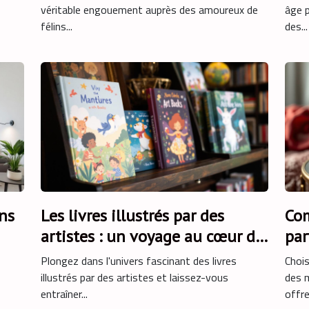
véritable engouement auprès des amoureux de
âge p
félins...
des...
ns
Les livres illustrés par des
Com
artistes : un voyage au cœur de
par
l'art
Plongez dans l'univers fascinant des livres
Chois
illustrés par des artistes et laissez-vous
des m
entraîner...
offre.