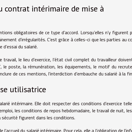
u contrat intérimaire de mise à
ions obligatoires de ce type d’accord. Lorsqu’elles n’y figurent p
nement d’irrégularités. C’est grâce à celles-ci que les parties au c
e d’essai du salarié.
vail, le lieu d’exercice, l’état civil complet du travailleur doiven
T, le poste, la rémunération, les équipements, le motif du recru
clure de ces mentions, l’interdiction d’embauche du salarié à la fin
se utilisatrice
salarié intérimaire. Elle doit respecter des conditions d’exercice tell
l’emploi, les conditions de repos hebdomadaire, le travail de nuit, les
la sécurité figurent dans les conditions.
e l’accueil du salarié intérimaire. Pour cela, elle a l’obligation de l’i