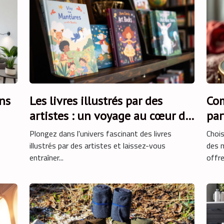
ns
Les livres illustrés par des
Com
artistes : un voyage au cœur de
par
l'art
Plongez dans l'univers fascinant des livres
Chois
illustrés par des artistes et laissez-vous
des m
entraîner...
offre.