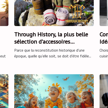
Through History, la plus belle
Com
sélection d’accessoires
idé
médiévaux !
cui
Parce que la reconstitution historique d’une
Chois
peut
époque, quelle qu’elle soit, se doit d’être fidèle...
cuisi