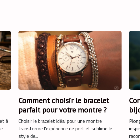
Comment choisir le bracelet
Com
parfait pour votre montre ?
bij
?
et à
Choisir le bracelet idéal pour une montre
Plong
...
transforme l’expérience de port et sublime le
inspi
style de...
racon