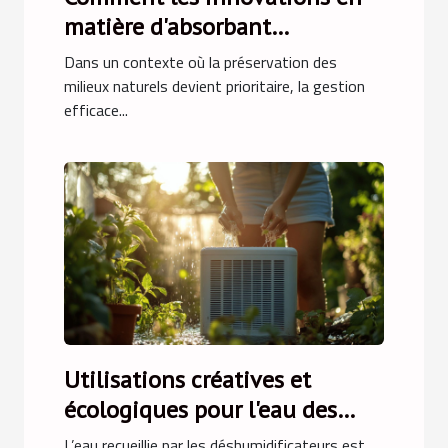
matière d'absorbant
hydrocarbures améliorent-
Dans un contexte où la préservation des
elles la gestion
milieux naturels devient prioritaire, la gestion
efficace...
environnementale ?
Utilisations créatives et
écologiques pour l'eau des
déshumidificateurs
L’eau recueillie par les déshumidificateurs est