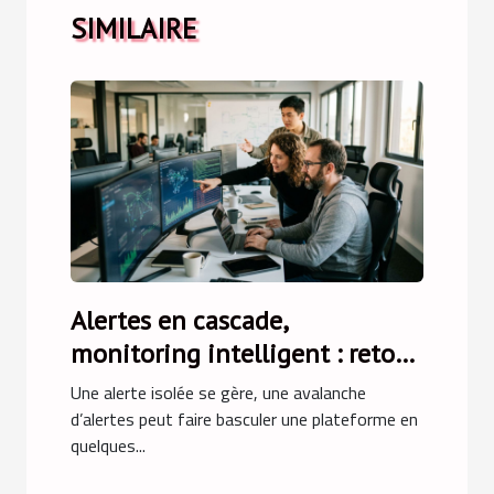
SIMILAIRE
Alertes en cascade,
monitoring intelligent : retour
sur une crise évitée
Une alerte isolée se gère, une avalanche
d’alertes peut faire basculer une plateforme en
quelques...