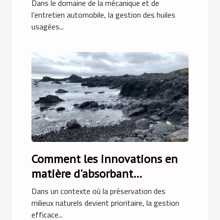
votre atelier ?
Dans le domaine de la mécanique et de
l’entretien automobile, la gestion des huiles
usagées...
Comment les innovations en
matière d'absorbant
hydrocarbures améliorent-
Dans un contexte où la préservation des
elles la gestion
milieux naturels devient prioritaire, la gestion
efficace...
environnementale ?