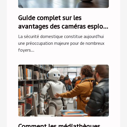
Guide complet sur les
avantages des caméras espion
pour la sécurité domestique
La sécurité domestique constitue aujourd’hui
une préoccupation majeure pour de nombreux
foyers....
Comment les médiathèques