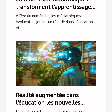
transforment l'apprentissage
de l'intelligence artificielle
À l'ère du numérique, les médiathèques
évoluent et jouent un rôle clé dans l'éducation
et...
Réalité augmentée dans
l'éducation les nouvelles
méthodes d'apprentissage
L'éducation est en constante mutation,