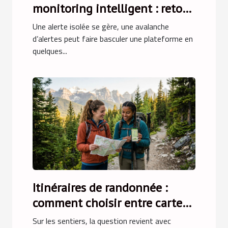
monitoring intelligent : retour
sur une crise évitée
Une alerte isolée se gère, une avalanche
d’alertes peut faire basculer une plateforme en
quelques...
Itinéraires de randonnée :
comment choisir entre carte
papier et navigation
Sur les sentiers, la question revient avec