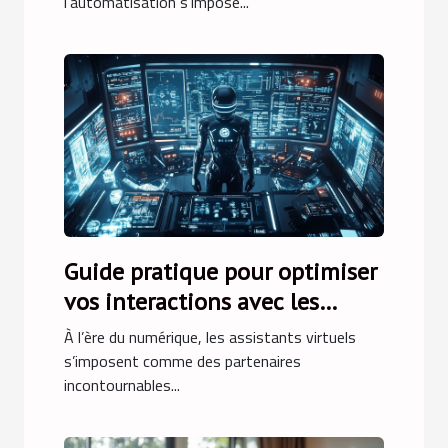
l'automatisation s'impose...
Guide pratique pour optimiser
vos interactions avec les
assistants virtuels
À l’ère du numérique, les assistants virtuels
s’imposent comme des partenaires
incontournables...