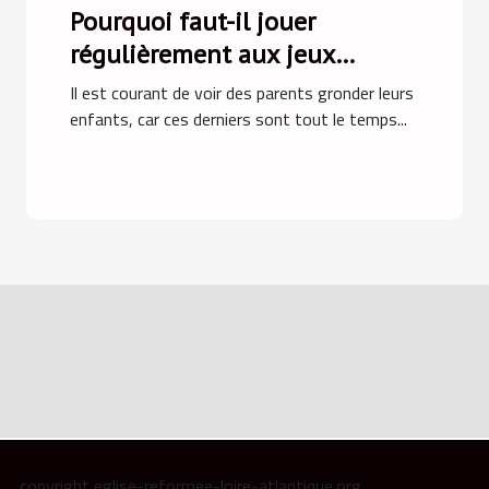
Pourquoi faut-il jouer
régulièrement aux jeux
vidéo ?
Il est courant de voir des parents gronder leurs
enfants, car ces derniers sont tout le temps...
copyright eglise-reformee-loire-atlantique.org