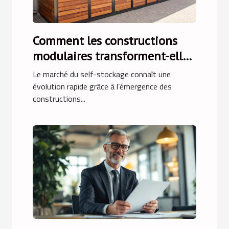
Comment les constructions
modulaires transforment-elles
le marché du self-stockage ?
Le marché du self-stockage connaît une
évolution rapide grâce à l’émergence des
constructions...