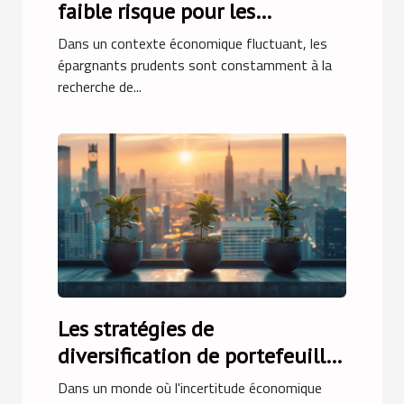
faible risque pour les
épargnants prudents en 2023
Dans un contexte économique fluctuant, les
épargnants prudents sont constamment à la
recherche de...
Les stratégies de
diversification de portefeuille
en période d'incertitude
Dans un monde où l'incertitude économique